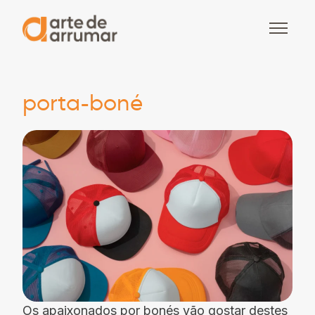
porta-boné
Os apaixonados por bonés vão gostar destes