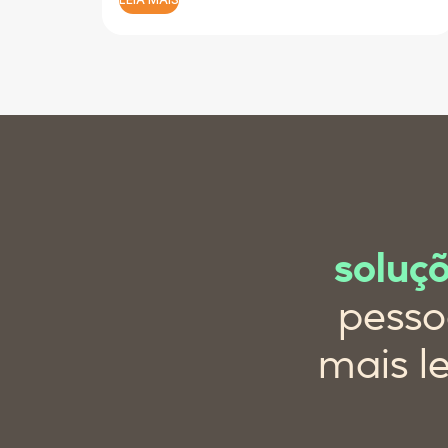
soluç
pesso
mais l