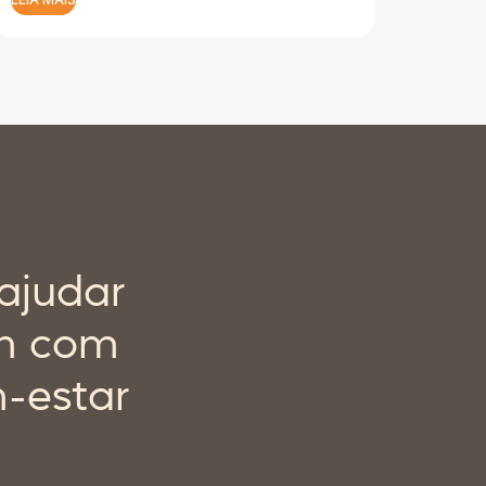
ajudar
em com
m-estar